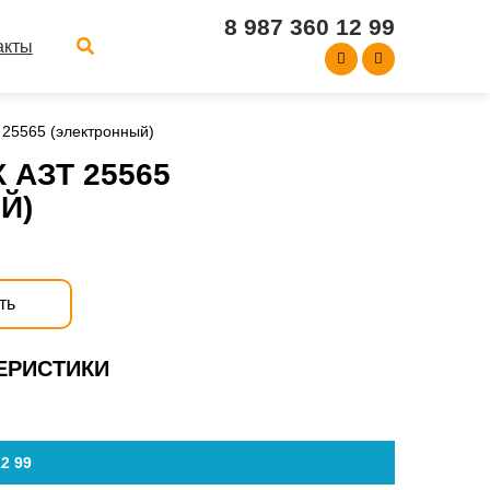
8 987 360 12 99
акты
 25565 (электронный)
 АЗТ 25565
Й)
ть
ЕРИСТИКИ
2 99